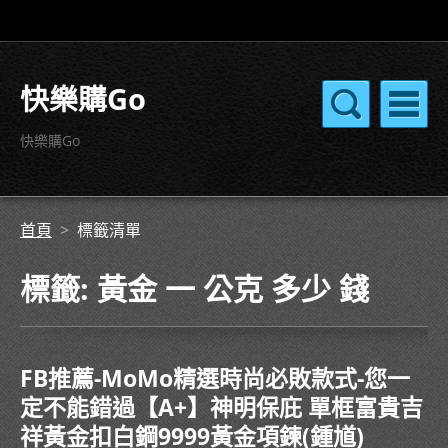
快樂購Go
快樂購Go
首頁
>
標籤清單
標籤: 黃金 一 公克 多少 錢
FB推薦-MoMo精選時尚必敗款式-您一
定不能錯過【A+】神明保庇 單框富貴吉
祥黃金扣白鋼9999黃金項鍊(鍾馗)