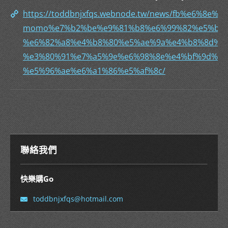
https://toddbnjxfqs.webnode.tw/news/fb%e6%8e%
momo%e7%b2%be%e9%81%b8%e6%99%82%e5%b0%
%e6%82%a8%e4%b8%80%e5%ae%9a%e4%b8%8d%e8
%e3%80%91%e7%a5%9e%e6%98%8e%e4%bf%9d%e5
%e5%96%ae%e6%a1%86%e5%af%8c/
聯絡我們
快樂購Go
toddbnjx
fqs@hotm
ail.com